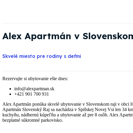
Alex Apartmán v Slovenskom
Skvelé miesto pre rodiny s deťmi
Rezervujte si ubytovanie ešte dnes:
info@alexpartman.sk
+421 901 700 931
Alex Apartmán ponúka skvelé ubytovanie v Slovenskom raji v obci Hr
Apartmán Slovenský Raj sa nachádza v Spišskej Novej Vsi len 34 k
kuchyňu, nádhernú kúpeľňu a ubytovanie až pre 8 osôb. Alex Apartmá
bezplatné súkromné parkovisko.