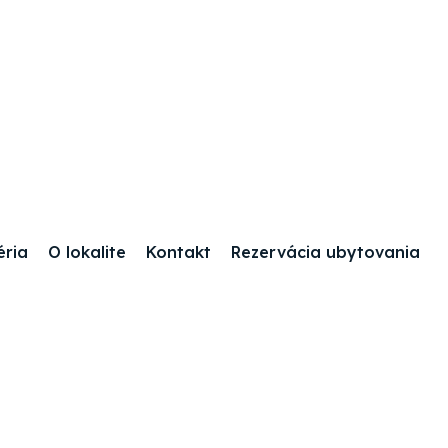
éria
O lokalite
Kontakt
Rezervácia ubytovania