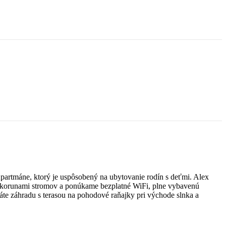
partmáne, ktorý je uspôsobený na ubytovanie rodín s deťmi. Alex
 korunami stromov a ponúkame bezplatné WiFi, plne vybavenú
te záhradu s terasou na pohodové raňajky pri východe slnka a