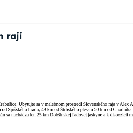
 raji
abušice. Ubytujte sa v malebnom prostredí Slovenského raja v Alex A
m od Spišského hradu, 49 km od Štrbského plesa a 50 km od Chodníka
n sa nachádza len 25 km Dobšinskej ľadovej jaskyne a k dispozícii má