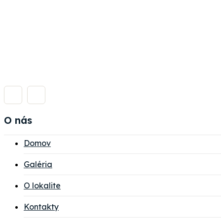
O nás
Domov
Galéria
O lokalite
Kontakty